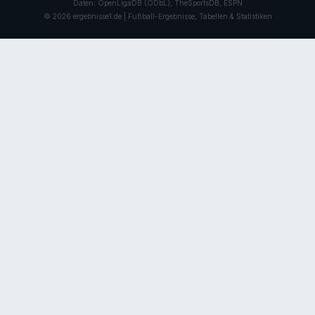
Daten: OpenLigaDB (ODbL), TheSportsDB, ESPN
© 2026 ergebnisse1.de | Fußball-Ergebnisse, Tabellen & Statistiken