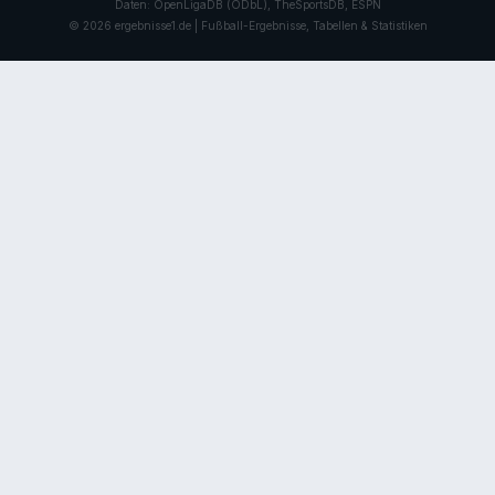
Daten: OpenLigaDB (ODbL), TheSportsDB, ESPN
© 2026 ergebnisse1.de | Fußball-Ergebnisse, Tabellen & Statistiken