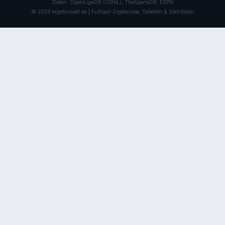
Daten: OpenLigaDB (ODbL), TheSportsDB, ESPN
© 2026 ergebnisse1.de | Fußball-Ergebnisse, Tabellen & Statistiken