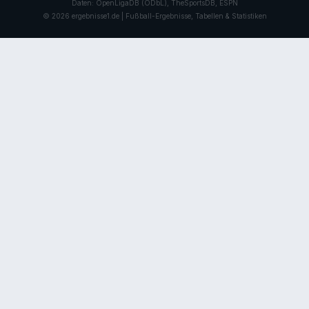
Daten: OpenLigaDB (ODbL), TheSportsDB, ESPN
© 2026 ergebnisse1.de | Fußball-Ergebnisse, Tabellen & Statistiken