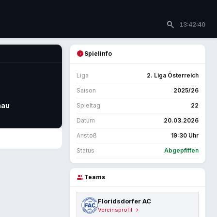
search
13:42:40
info
Spielinfo
Liga
2. Liga Österreich
Saison
2025/26
nau
Spieltag
22
Datum
20.03.2026
Anstoß
19:30 Uhr
Status
Abgepfiffen
group
Teams
Floridsdorfer AC
Vereinsprofil →