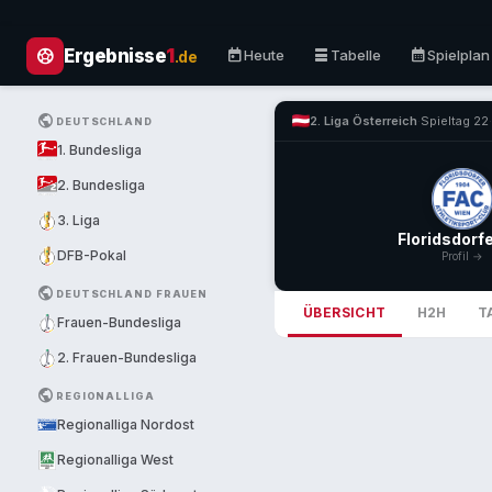
sports_soccer
today
table_rows
calendar_month
Ergebnisse
1
Heute
Tabelle
Spielplan
.de
PUBLIC
2. Liga Österreich
·
Spieltag 22
·
DEUTSCHLAND
1. Bundesliga
2. Bundesliga
3. Liga
Floridsdorf
DFB-Pokal
Profil →
PUBLIC
DEUTSCHLAND FRAUEN
ÜBERSICHT
H2H
T
Frauen-Bundesliga
2. Frauen-Bundesliga
PUBLIC
REGIONALLIGA
Regionalliga Nordost
Regionalliga West