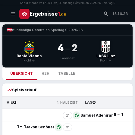
Rapid Vienna vs LASK Linz, Bundesliga Österreich 2025/26 Spieltag 0
menu
search
sports_soccer
Ergebnisse
1
.de
15:16:38
Bundesliga Österreich
·
Spieltag 0
·
2025/26
4
2
–
Rapid Vienna
LASK Linz
Beendet
Profil →
Profil →
ÜBERSICHT
H2H
TABELLE
timeline
Spielverlauf
0
0
VIE
LAS
1. HALBZEIT
0 – 1
sports_soccer
Samuel Adeniran
1'
1 – 1
sports_soccer
Jakob Schöller
3'