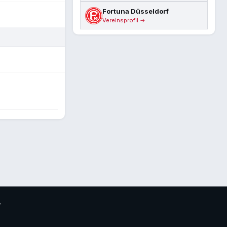
Fortuna Düsseldorf
Vereinsprofil →
V