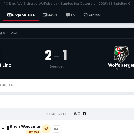
FC Blau-Weiß Linz vs Wolfsberger, Bundesliga Österreich 2025/26 Spieltag 0
scoreboard
newspaper
tv
history
Ergebnisse
News
TV
Archiv
ag 0
·
2025/26
2
1
–
 Linz
Wolfsberge
Beendet
Profil →
ABELLE
0
WOL
1. HALBZEIT
Shon Weissman
1 – 0
sports_soccer
44'
Elfmeter