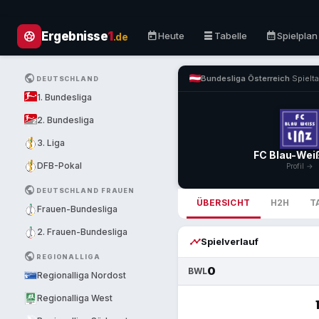
sports_soccer
today
table_rows
calendar_month
Ergebnisse
1
Heute
Tabelle
Spielplan
.de
PUBLIC
Bundesliga Österreich
·
Spielt
DEUTSCHLAND
1. Bundesliga
2. Bundesliga
3. Liga
FC Blau-Weiß
DFB-Pokal
Profil →
PUBLIC
DEUTSCHLAND FRAUEN
ÜBERSICHT
H2H
T
Frauen-Bundesliga
2. Frauen-Bundesliga
timeline
Spielverlauf
PUBLIC
REGIONALLIGA
0
BWL
Regionalliga Nordost
Regionalliga West