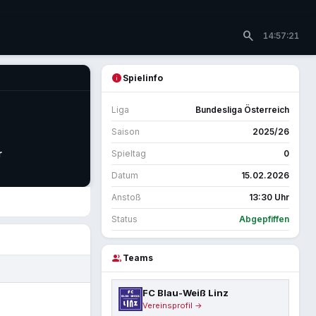
search
14:57:21
info
Spielinfo
Liga
Bundesliga Österreich
Saison
2025/26
r
Spieltag
0
Datum
15.02.2026
Anstoß
13:30 Uhr
Status
Abgepfiffen
group
Teams
FC Blau-Weiß Linz
Vereinsprofil →