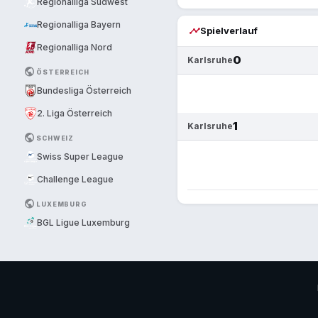
Regionalliga Südwest
Regionalliga Bayern
timeline
Spielverlauf
Regionalliga Nord
0
Karlsruhe
PUBLIC
ÖSTERREICH
Bundesliga Österreich
2. Liga Österreich
1
Karlsruhe
PUBLIC
SCHWEIZ
Swiss Super League
Challenge League
PUBLIC
LUXEMBURG
BGL Ligue Luxemburg