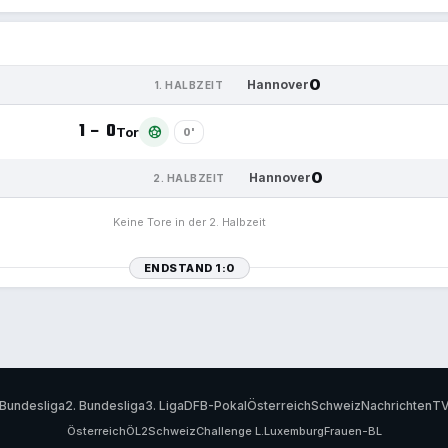
0
Hannover
1. HALBZEIT
1 – 0
sports_soccer
Tor
0'
0
Hannover
2. HALBZEIT
Keine Tore in der 2. Halbzeit
ENDSTAND 1:0
Bundesliga
2. Bundesliga
3. Liga
DFB-Pokal
Österreich
Schweiz
Nachrichten
T
Österreich
ÖL2
Schweiz
Challenge L.
Luxemburg
Frauen-BL