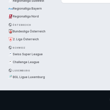
Regionalliga Südwest
Regionalliga Bayern
Regionalliga Nord
PUBLIC
ÖSTERREICH
Bundesliga Österreich
2. Liga Österreich
PUBLIC
SCHWEIZ
Swiss Super League
Challenge League
PUBLIC
LUXEMBURG
BGL Ligue Luxemburg