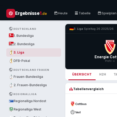
sports_soccer
today
table_rows
calendar_month
Ergebnisse
1
Heute
Tabelle
Spielplan
.de
PUBLIC
3. Liga
·
Spieltag 26
·
2025/26
DEUTSCHLAND
1. Bundesliga
2. Bundesliga
3. Liga
Energie Cot
DFB-Pokal
Profil →
PUBLIC
DEUTSCHLAND FRAUEN
ÜBERSICHT
H2H
T
Frauen-Bundesliga
2. Frauen-Bundesliga
leaderboard
Tabellenvergleich
PUBLIC
REGIONALLIGA
Regionalliga Nordost
Cottbus
Regionalliga West
sports_soccer
Verl