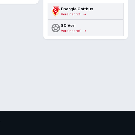
Energie Cottbus
Vereinsprofil →
sports_soccer
SC Verl
Vereinsprofil →
V