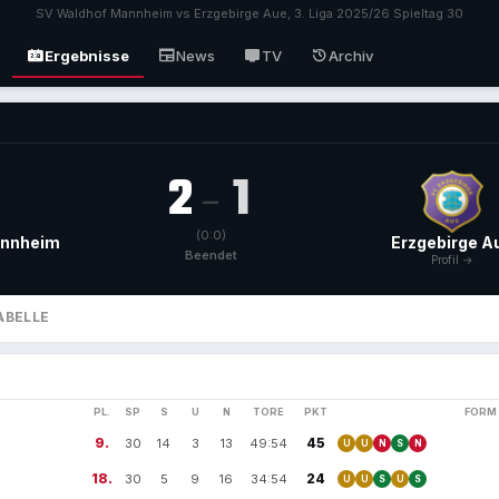
SV Waldhof Mannheim vs Erzgebirge Aue, 3. Liga 2025/26 Spieltag 30
scoreboard
newspaper
tv
history
Ergebnisse
News
TV
Archiv
2
1
–
(0:0)
annheim
Erzgebirge A
Beendet
Profil →
ABELLE
PL.
SP
S
U
N
TORE
PKT
FORM
9.
45
30
14
3
13
49:54
U
U
N
S
N
18.
24
30
5
9
16
34:54
U
U
S
U
S