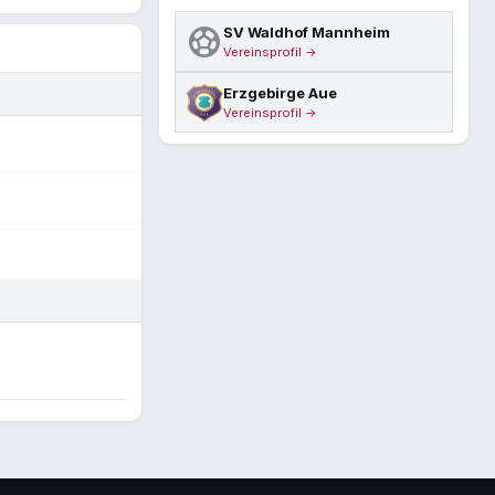
sports_soccer
SV Waldhof Mannheim
Vereinsprofil →
Erzgebirge Aue
Vereinsprofil →