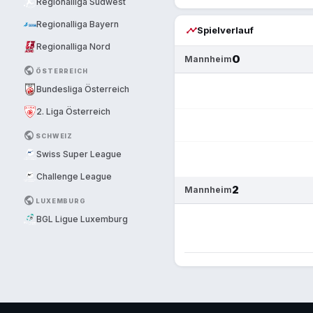
Regionalliga Südwest
Regionalliga Bayern
timeline
Spielverlauf
Regionalliga Nord
0
Mannheim
PUBLIC
ÖSTERREICH
Bundesliga Österreich
2. Liga Österreich
PUBLIC
SCHWEIZ
Swiss Super League
Challenge League
2
Mannheim
PUBLIC
LUXEMBURG
BGL Ligue Luxemburg