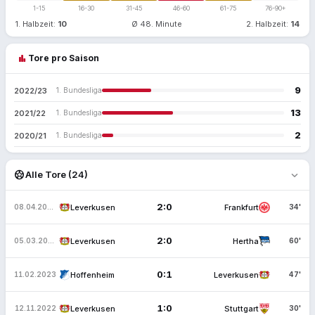
1-15
16-30
31-45
46-60
61-75
76-90+
1. Halbzeit:
10
Ø 48. Minute
2. Halbzeit:
14
bar_chart
Tore pro Saison
9
2022/23
1. Bundesliga
13
2021/22
1. Bundesliga
2
2020/21
1. Bundesliga
expand_more
sports_soccer
Alle Tore (24)
2:0
Leverkusen
Frankfurt
08.04.2023
34'
2:0
Leverkusen
Hertha
05.03.2023
60'
0:1
Hoffenheim
Leverkusen
11.02.2023
47'
1:0
Leverkusen
Stuttgart
12.11.2022
30'