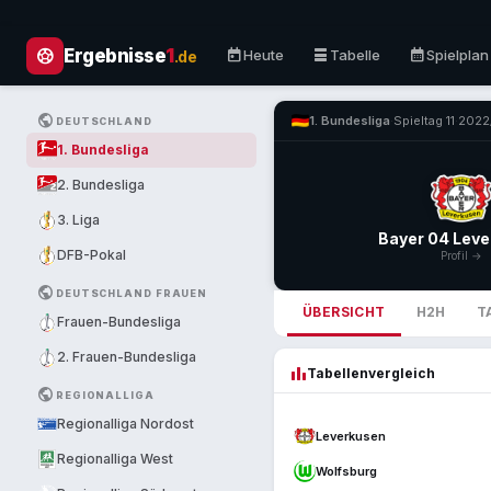
sports_soccer
today
table_rows
calendar_month
Ergebnisse
1
Heute
Tabelle
Spielplan
.de
PUBLIC
1. Bundesliga
·
Spieltag 11
·
2022
DEUTSCHLAND
1. Bundesliga
2. Bundesliga
3. Liga
Bayer 04 Lev
DFB-Pokal
Profil →
PUBLIC
DEUTSCHLAND FRAUEN
ÜBERSICHT
H2H
T
Frauen-Bundesliga
2. Frauen-Bundesliga
leaderboard
Tabellenvergleich
PUBLIC
REGIONALLIGA
Regionalliga Nordost
Leverkusen
Regionalliga West
Wolfsburg