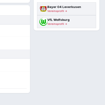
Bayer 04 Leverkusen
Vereinsprofil →
VfL Wolfsburg
Vereinsprofil →