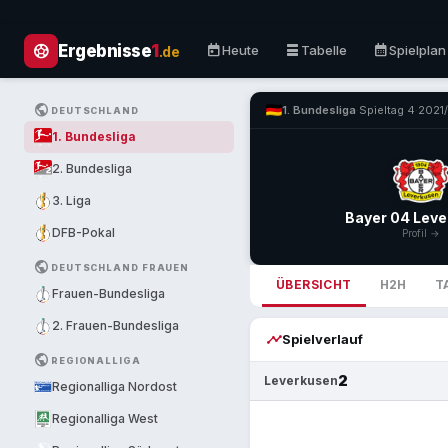
sports_soccer
today
table_rows
calendar_month
Ergebnisse
1
Heute
Tabelle
Spielplan
.de
PUBLIC
1. Bundesliga
·
Spieltag 4
·
2021
DEUTSCHLAND
1. Bundesliga
2. Bundesliga
3. Liga
Bayer 04 Lev
DFB-Pokal
Profil →
PUBLIC
DEUTSCHLAND FRAUEN
ÜBERSICHT
H2H
T
Frauen-Bundesliga
2. Frauen-Bundesliga
timeline
Spielverlauf
PUBLIC
REGIONALLIGA
2
Leverkusen
Regionalliga Nordost
Regionalliga West