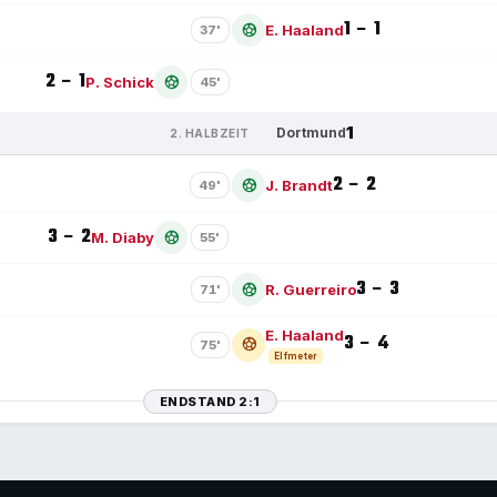
1 – 1
sports_soccer
E. Haaland
37'
2 – 1
sports_soccer
P. Schick
45'
1
Dortmund
2. HALBZEIT
2 – 2
sports_soccer
J. Brandt
49'
3 – 2
sports_soccer
M. Diaby
55'
3 – 3
sports_soccer
R. Guerreiro
71'
E. Haaland
3 – 4
sports_soccer
75'
Elfmeter
ENDSTAND 2:1