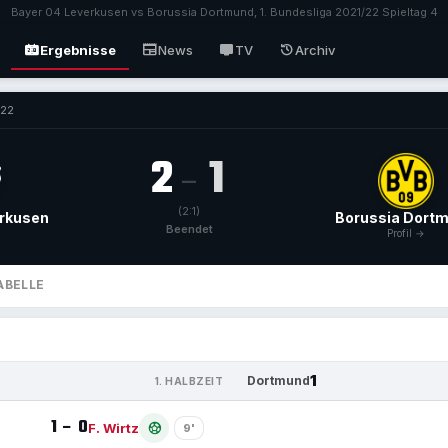
Bayer 04 Leverkusen vs Borussia Dortmund, 1. Bundesliga 2021/22 Spieltag 4
scoreboard
newspaper
tv
history
Ergebnisse
News
TV
Archiv
/22
2
1
–
(2:1)
erkusen
Borussia Dort
Beendet
Profil →
ABELLE
1
Dortmund
1. HALBZEIT
1 – 0
sports_soccer
F. Wirtz
9'