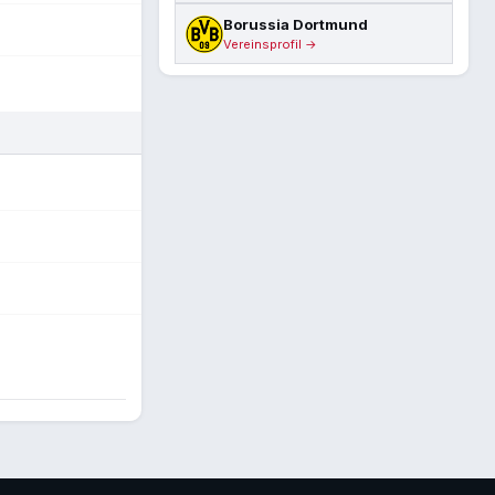
Borussia Dortmund
Vereinsprofil →