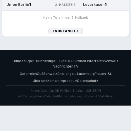
1
1
Union Berlin
Leverkusen
2. HALBZEIT
Keine Tore in der 2. Halbzeit
ENDSTAND 1:1
Bundesliga
2. Bundesliga
3. Liga
DFB-Pokal
Österreich
Schweiz
Nachrichten
TV
Österreich
ÖL2
Schweiz
Challenge L.
Luxemburg
Frauen-BL
Über uns
Kontakt
Impressum
Datenschutz
Daten: OpenLigaDB (ODbL), TheSportsDB, ESPN
© 2026 ergebnisse1.de | Fußball-Ergebnisse, Tabellen & Statistiken