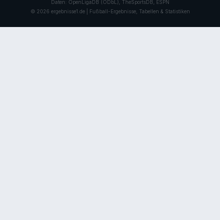
Daten: OpenLigaDB (ODbL), TheSportsDB, ESPN
© 2026 ergebnisse1.de | Fußball-Ergebnisse, Tabellen & Statistiken