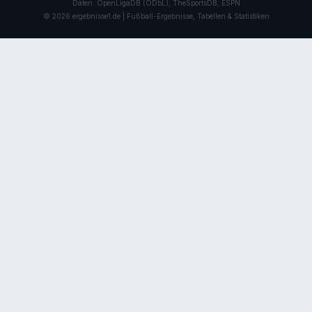
Daten: OpenLigaDB (ODbL), TheSportsDB, ESPN
© 2026 ergebnisse1.de | Fußball-Ergebnisse, Tabellen & Statistiken