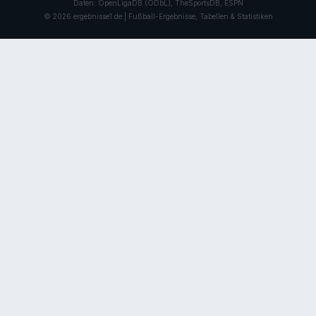
Daten: OpenLigaDB (ODbL), TheSportsDB, ESPN
© 2026 ergebnisse1.de | Fußball-Ergebnisse, Tabellen & Statistiken