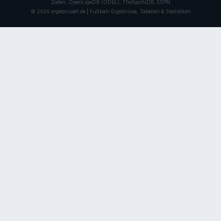
Daten: OpenLigaDB (ODbL), TheSportsDB, ESPN
© 2026 ergebnisse1.de | Fußball-Ergebnisse, Tabellen & Statistiken