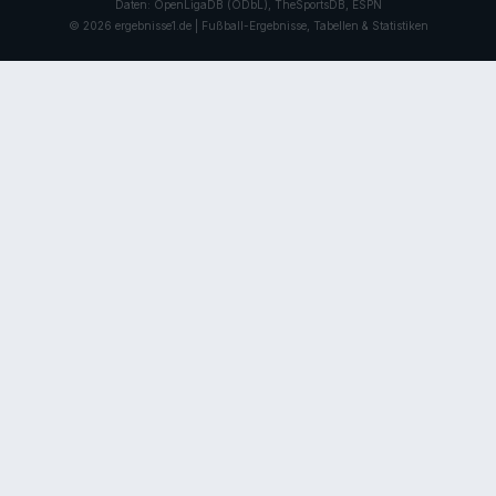
Daten: OpenLigaDB (ODbL), TheSportsDB, ESPN
© 2026 ergebnisse1.de | Fußball-Ergebnisse, Tabellen & Statistiken