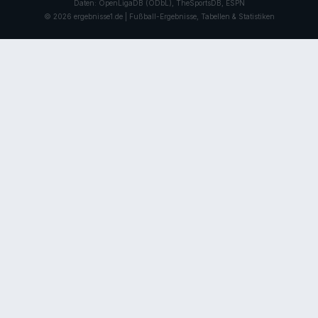
Daten: OpenLigaDB (ODbL), TheSportsDB, ESPN
© 2026 ergebnisse1.de | Fußball-Ergebnisse, Tabellen & Statistiken