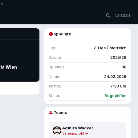
18
search
13:13:01
info
Spielinfo
Liga
2. Liga Österreich
Saison
2025/26
ria Wien
Spieltag
18
Datum
24.02.2026
Anstoß
17:30 Uhr
Status
Abgepfiffen
group
Teams
Admira Wacker
Vereinsprofil →