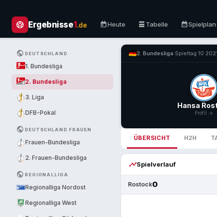
sports_soccer
today
table_rows
calendar_month
Ergebnisse
1
Heute
Tabelle
Spielplan
.de
PUBLIC
2. Bundesliga
·
Spieltag 10
·
202
DEUTSCHLAND
1. Bundesliga
2. Bundesliga
3. Liga
Hansa Ros
DFB-Pokal
Profil →
PUBLIC
DEUTSCHLAND FRAUEN
ÜBERSICHT
H2H
T
Frauen-Bundesliga
2. Frauen-Bundesliga
timeline
Spielverlauf
PUBLIC
REGIONALLIGA
0
Rostock
Regionalliga Nordost
Regionalliga West