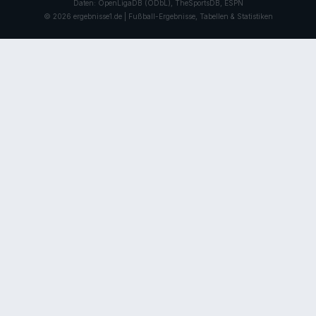
Daten: OpenLigaDB (ODbL), TheSportsDB, ESPN
© 2026 ergebnisse1.de | Fußball-Ergebnisse, Tabellen & Statistiken