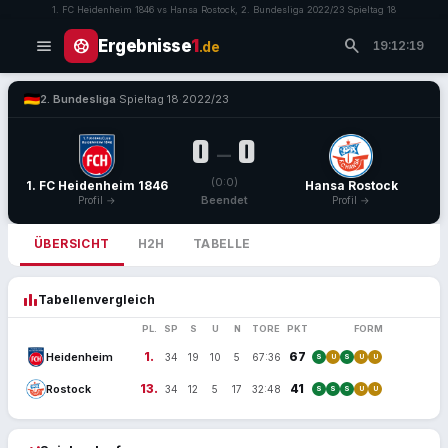
1. FC Heidenheim 1846 vs Hansa Rostock, 2. Bundesliga 2022/23 Spieltag 18
menu
search
sports_soccer
Ergebnisse
1
.de
19:12:19
2. Bundesliga
·
Spieltag 18
·
2022/23
0
0
–
(0:0)
1. FC Heidenheim 1846
Hansa Rostock
Beendet
Profil →
Profil →
ÜBERSICHT
H2H
TABELLE
leaderboard
Tabellenvergleich
PL.
SP
S
U
N
TORE
PKT
FORM
1.
67
Heidenheim
34
19
10
5
67:36
S
U
S
U
U
13.
41
Rostock
34
12
5
17
32:48
S
S
S
U
U