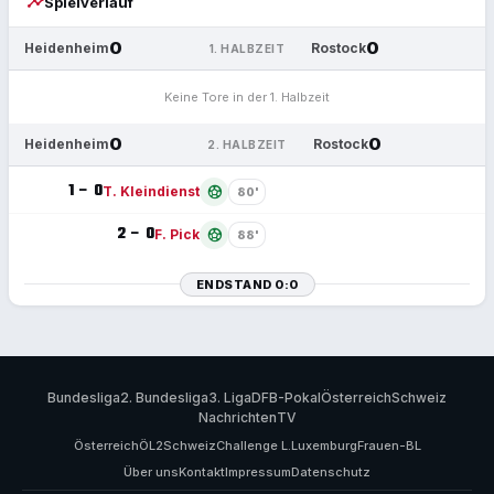
timeline
Spielverlauf
0
0
Heidenheim
Rostock
1. HALBZEIT
Keine Tore in der 1. Halbzeit
0
0
Heidenheim
Rostock
2. HALBZEIT
1 – 0
sports_soccer
T. Kleindienst
80'
2 – 0
sports_soccer
F. Pick
88'
ENDSTAND 0:0
Bundesliga
2. Bundesliga
3. Liga
DFB-Pokal
Österreich
Schweiz
Nachrichten
TV
Österreich
ÖL2
Schweiz
Challenge L.
Luxemburg
Frauen-BL
Über uns
Kontakt
Impressum
Datenschutz