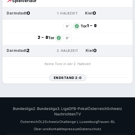
timeline
Spielverlauf
0
0
Darmstadt
Kiel
1. HALBZEIT
1 – 0
sports_soccer
Tor
0'
2 – 0
sports_soccer
Tor
0'
2
0
Darmstadt
Kiel
2. HALBZEIT
Keine Tore in der 2. Halbzeit
ENDSTAND 2:0
Bundesliga
2. Bundesliga
3. Liga
DFB-Pokal
Österreich
Schweiz
Nachrichten
TV
Österreich
ÖL2
Schweiz
Challenge L.
Luxemburg
Frauen-BL
Über uns
Kontakt
Impressum
Datenschutz