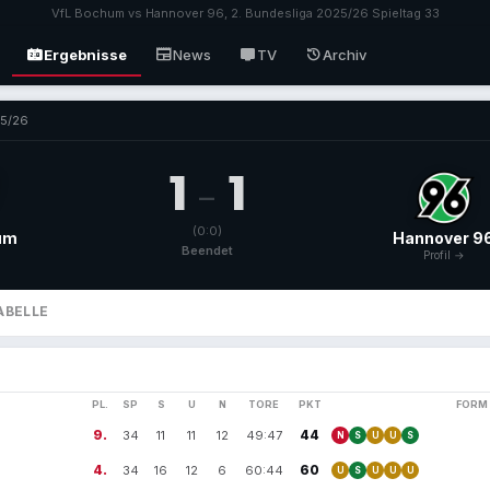
VfL Bochum vs Hannover 96, 2. Bundesliga 2025/26 Spieltag 33
scoreboard
newspaper
tv
history
Ergebnisse
News
TV
Archiv
5/26
1
1
–
(0:0)
um
Hannover 9
Beendet
Profil →
ABELLE
PL.
SP
S
U
N
TORE
PKT
FORM
9.
44
34
11
11
12
49:47
N
S
U
U
S
4.
60
34
16
12
6
60:44
U
S
U
U
U