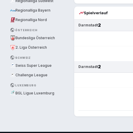
Regionalliga Südwest
Regionalliga Bayern
timeline
Spielverlauf
Regionalliga Nord
2
Darmstadt
PUBLIC
ÖSTERREICH
Bundesliga Österreich
2. Liga Österreich
PUBLIC
SCHWEIZ
Swiss Super League
2
Darmstadt
Challenge League
PUBLIC
LUXEMBURG
BGL Ligue Luxemburg