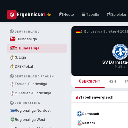
sports_soccer
today
table_rows
calendar_month
Ergebnisse
1
Heute
Tabelle
Spielplan
.de
PUBLIC
2. Bundesliga
·
Spieltag 4
·
2022
DEUTSCHLAND
1. Bundesliga
2. Bundesliga
3. Liga
SV Darmsta
DFB-Pokal
Profil →
PUBLIC
DEUTSCHLAND FRAUEN
ÜBERSICHT
H2H
T
Frauen-Bundesliga
2. Frauen-Bundesliga
leaderboard
Tabellenvergleich
PUBLIC
REGIONALLIGA
Regionalliga Nordost
Darmstadt
Regionalliga West
Rostock