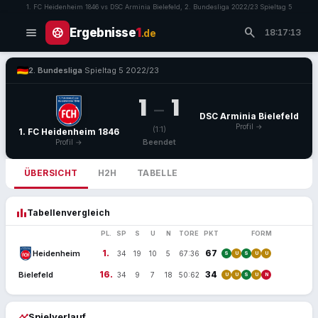
1. FC Heidenheim 1846 vs DSC Arminia Bielefeld, 2. Bundesliga 2022/23 Spieltag 5
menu
search
sports_soccer
Ergebnisse
1
.de
18:17:13
2. Bundesliga
·
Spieltag 5
·
2022/23
1
1
–
DSC Arminia Bielefeld
Profil →
(1:1)
1. FC Heidenheim 1846
Beendet
Profil →
ÜBERSICHT
H2H
TABELLE
leaderboard
Tabellenvergleich
PL.
SP
S
U
N
TORE
PKT
FORM
1.
67
Heidenheim
34
19
10
5
67:36
S
U
S
U
U
16.
34
Bielefeld
34
9
7
18
50:62
U
U
S
U
N
timeline
Spielverlauf