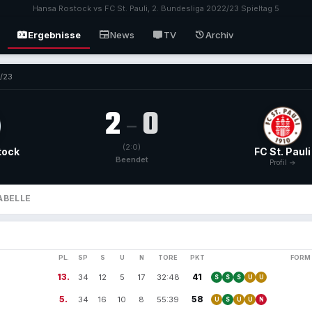
Hansa Rostock vs FC St. Pauli, 2. Bundesliga 2022/23 Spieltag 5
scoreboard
newspaper
tv
history
Ergebnisse
News
TV
Archiv
/23
2
0
–
(2:0)
tock
FC St. Pauli
Beendet
Profil →
ABELLE
PL.
SP
S
U
N
TORE
PKT
FORM
13.
41
34
12
5
17
32:48
S
S
S
U
U
5.
58
34
16
10
8
55:39
U
S
U
U
N