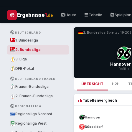
sports_soccer
today
table_rows
calendar_month
Ergebnisse
1
Heute
Tabelle
Spielplan
.de
PUBLIC
2. Bundesliga
·
Spieltag 19
·
202
DEUTSCHLAND
1. Bundesliga
2. Bundesliga
3. Liga
Hannover
DFB-Pokal
Profil →
PUBLIC
DEUTSCHLAND FRAUEN
ÜBERSICHT
H2H
T
Frauen-Bundesliga
2. Frauen-Bundesliga
leaderboard
Tabellenvergleich
PUBLIC
REGIONALLIGA
Regionalliga Nordost
Hannover
Regionalliga West
Düsseldorf