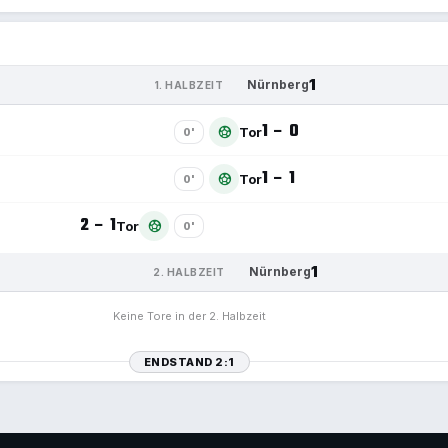
1
Nürnberg
1. HALBZEIT
1 – 0
sports_soccer
Tor
0'
1 – 1
sports_soccer
Tor
0'
2 – 1
sports_soccer
Tor
0'
1
Nürnberg
2. HALBZEIT
Keine Tore in der 2. Halbzeit
ENDSTAND 2:1