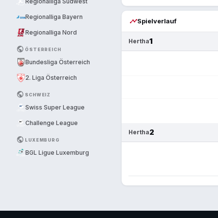
Regionalliga Südwest
Regionalliga Bayern
timeline
Spielverlauf
Regionalliga Nord
1
Hertha
PUBLIC
ÖSTERREICH
Bundesliga Österreich
2. Liga Österreich
PUBLIC
SCHWEIZ
Swiss Super League
Challenge League
2
Hertha
PUBLIC
LUXEMBURG
BGL Ligue Luxemburg