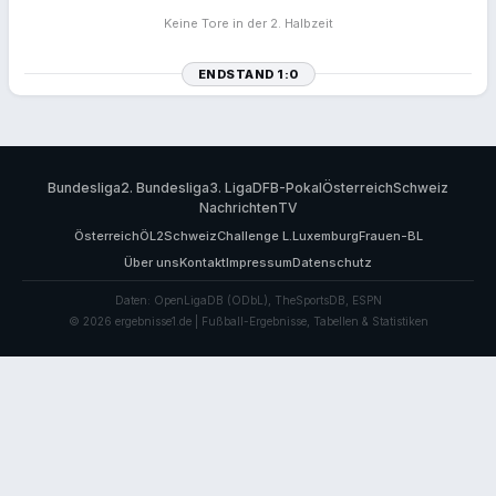
Keine Tore in der 2. Halbzeit
ENDSTAND 1:0
Bundesliga
2. Bundesliga
3. Liga
DFB-Pokal
Österreich
Schweiz
Nachrichten
TV
Österreich
ÖL2
Schweiz
Challenge L.
Luxemburg
Frauen-BL
Über uns
Kontakt
Impressum
Datenschutz
Daten: OpenLigaDB (ODbL), TheSportsDB, ESPN
© 2026 ergebnisse1.de | Fußball-Ergebnisse, Tabellen & Statistiken