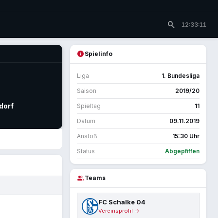
search
12:33:11
info
Spielinfo
Liga
1. Bundesliga
Saison
2019/20
dorf
Spieltag
11
Datum
09.11.2019
Anstoß
15:30 Uhr
Status
Abgepfiffen
group
Teams
FC Schalke 04
Vereinsprofil →