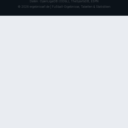
Daten: OpenLigaDB (ODbL), TheSportsDB, ESPN
© 2026 ergebnisse1.de | Fußball-Ergebnisse, Tabellen & Statistiken