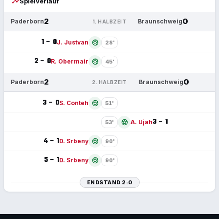
timeline
Spielverlauf
2
0
Paderborn
Braunschweig
1. HALBZEIT
1 – 0
sports_soccer
J. Justvan
28'
2 – 0
sports_soccer
R. Obermair
45'
2
0
Paderborn
Braunschweig
2. HALBZEIT
3 – 0
sports_soccer
S. Conteh
51'
3 – 1
sports_soccer
A. Ujah
53'
4 – 1
sports_soccer
D. Srbeny
90'
5 – 1
sports_soccer
D. Srbeny
90'
ENDSTAND 2:0