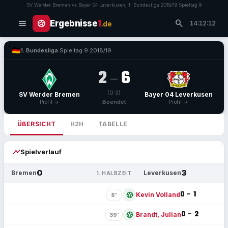
SV Werder Bremen vs Bayer 04 Leverkusen, 1. Bundesliga 2018/19 Spieltag 9
menu
search
sports_soccer
Ergebnisse
1
.de
14:12:12
1. Bundesliga
·
Spieltag 9
·
2018/19
2
6
–
(0:3)
SV Werder Bremen
Bayer 04 Leverkusen
Beendet
Profil →
Profil →
ÜBERSICHT
H2H
TABELLE
timeline
Spielverlauf
0
3
Bremen
Leverkusen
1. HALBZEIT
0 – 1
sports_soccer
Kevin Volland
8'
0 – 2
sports_soccer
Brandt, Julian
39'