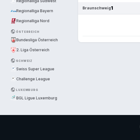
Regionalliga Südwest
1
Braunschweig
Regionalliga Bayern
Regionalliga Nord
PUBLIC
ÖSTERREICH
Bundesliga Österreich
2. Liga Österreich
PUBLIC
SCHWEIZ
Swiss Super League
Challenge League
PUBLIC
LUXEMBURG
BGL Ligue Luxemburg