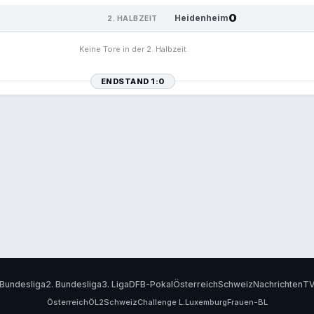
0
Heidenheim
2. HALBZEIT
Keine Tore in der 2. Halbzeit
ENDSTAND 1:0
Bundesliga
2. Bundesliga
3. Liga
DFB-Pokal
Österreich
Schweiz
Nachrichten
T
Österreich
ÖL2
Schweiz
Challenge L.
Luxemburg
Frauen-BL