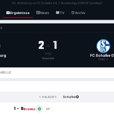
VfL Wolfsburg vs FC Schalke 04, 1. Bundesliga 2018/19 Spieltag 1
scoreboard
newspaper
tv
history
Ergebnisse
News
TV
Archiv
19
2
1
–
(1:0)
urg
FC Schalke 
Beendet
Profil →
ABELLE
0
Schalke
1. HALBZEIT
1 – 0
sports_soccer
Brooks
33'