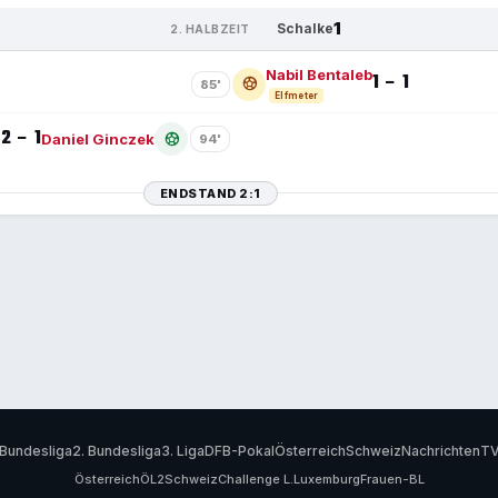
1
Schalke
2. HALBZEIT
Nabil Bentaleb
1 – 1
sports_soccer
85'
Elfmeter
2 – 1
sports_soccer
Daniel Ginczek
94'
ENDSTAND 2:1
Bundesliga
2. Bundesliga
3. Liga
DFB-Pokal
Österreich
Schweiz
Nachrichten
T
Österreich
ÖL2
Schweiz
Challenge L.
Luxemburg
Frauen-BL