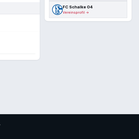
FC Schalke 04
Vereinsprofil →
V