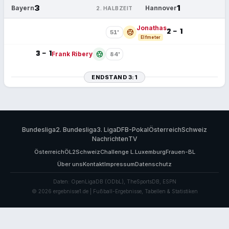
3
1
Bayern
Hannover
2. HALBZEIT
Jonathas
2 – 1
sports_soccer
51'
Elfmeter
3 – 1
sports_soccer
Frank Ribery
84'
ENDSTAND 3:1
Bundesliga
2. Bundesliga
3. Liga
DFB-Pokal
Österreich
Schweiz
Nachrichten
TV
Österreich
ÖL2
Schweiz
Challenge L.
Luxemburg
Frauen-BL
Über uns
Kontakt
Impressum
Datenschutz
Daten: OpenLigaDB (ODbL), TheSportsDB, ESPN
© 2026 ergebnisse1.de | Fußball-Ergebnisse, Tabellen & Statistiken