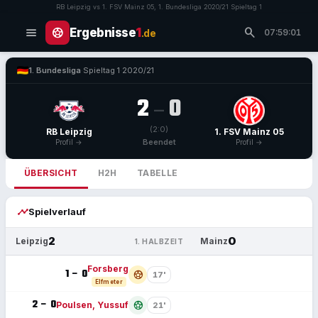
RB Leipzig vs 1. FSV Mainz 05, 1. Bundesliga 2020/21 Spieltag 1
menu
search
sports_soccer
Ergebnisse
1
.de
07:59:01
1. Bundesliga
·
Spieltag 1
·
2020/21
2
0
–
(2:0)
RB Leipzig
1. FSV Mainz 05
Beendet
Profil →
Profil →
ÜBERSICHT
H2H
TABELLE
timeline
Spielverlauf
2
0
Leipzig
Mainz
1. HALBZEIT
Forsberg
1 – 0
sports_soccer
17'
Elfmeter
2 – 0
sports_soccer
Poulsen, Yussuf
21'