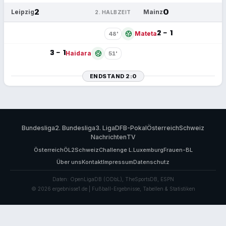
2
0
Leipzig
Mainz
2. HALBZEIT
2 – 1
sports_soccer
Mateta
48'
3 – 1
sports_soccer
Haidara
51'
ENDSTAND 2:0
Bundesliga
2. Bundesliga
3. Liga
DFB-Pokal
Österreich
Schweiz
Nachrichten
TV
Österreich
ÖL2
Schweiz
Challenge L.
Luxemburg
Frauen-BL
Über uns
Kontakt
Impressum
Datenschutz
Daten: OpenLigaDB (ODbL), TheSportsDB, ESPN
© 2026 ergebnisse1.de | Fußball-Ergebnisse, Tabellen & Statistiken