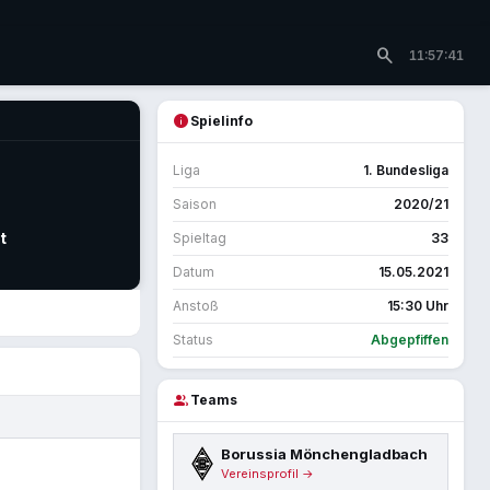
search
11:57:41
info
Spielinfo
Liga
1. Bundesliga
Saison
2020/21
t
Spieltag
33
Datum
15.05.2021
Anstoß
15:30 Uhr
Status
Abgepfiffen
group
Teams
Borussia Mönchengladbach
Vereinsprofil →