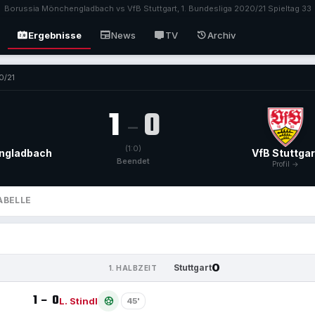
Borussia Mönchengladbach vs VfB Stuttgart, 1. Bundesliga 2020/21 Spieltag 33
scoreboard
newspaper
tv
history
Ergebnisse
News
TV
Archiv
0/21
1
0
–
(1:0)
ngladbach
VfB Stuttgar
Beendet
Profil →
ABELLE
0
Stuttgart
1. HALBZEIT
1 – 0
sports_soccer
L. Stindl
45'