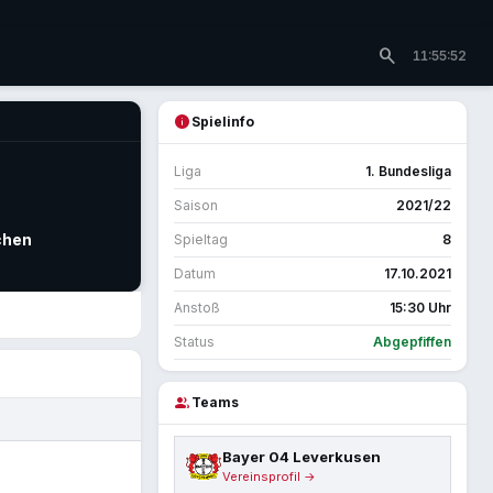
search
11:55:52
info
Spielinfo
Liga
1. Bundesliga
Saison
2021/22
chen
Spieltag
8
Datum
17.10.2021
Anstoß
15:30 Uhr
Status
Abgepfiffen
group
Teams
Bayer 04 Leverkusen
Vereinsprofil →