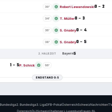
0 – 2
sports_soccer
Robert Lewandowski
30'
0 – 3
sports_soccer
T. Müller
34'
0 – 4
sports_soccer
S. Gnabry
35'
0 – 5
sports_soccer
S. Gnabry
38'
5
Bayern
2. HALBZEIT
1 – 5
sports_soccer
P. Schick
55'
ENDSTAND 0:5
Bundesliga
2. Bundesliga
3. Liga
DFB-Pokal
Österreich
Schweiz
Nachrichten
T
Österreich
ÖL2
Schweiz
Challenge L.
Luxemburg
Frauen-BL