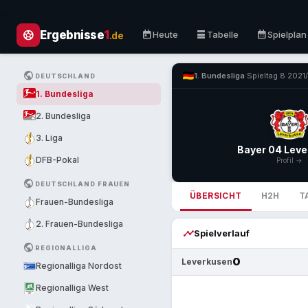
sports_soccer
today
table_rows
calendar_month
Ergebnisse
1
Heute
Tabelle
Spielplan
.de
PUBLIC
1. Bundesliga
·
Spieltag 8
·
2021
DEUTSCHLAND
1. Bundesliga
2. Bundesliga
3. Liga
Bayer 04 Lev
DFB-Pokal
Profil →
PUBLIC
DEUTSCHLAND FRAUEN
ÜBERSICHT
H2H
T
Frauen-Bundesliga
2. Frauen-Bundesliga
timeline
Spielverlauf
PUBLIC
REGIONALLIGA
0
Leverkusen
Regionalliga Nordost
Regionalliga West