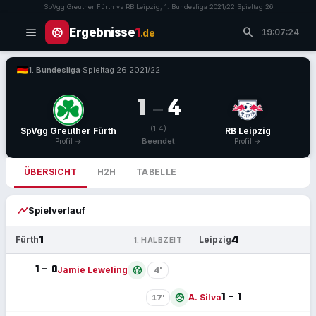
SpVgg Greuther Fürth vs RB Leipzig, 1. Bundesliga 2021/22 Spieltag 26
menu
search
sports_soccer
Ergebnisse
1
.de
19:07:24
1. Bundesliga
·
Spieltag 26
·
2021/22
1
4
–
(1:4)
SpVgg Greuther Fürth
RB Leipzig
Beendet
Profil →
Profil →
ÜBERSICHT
H2H
TABELLE
timeline
Spielverlauf
1
4
Fürth
Leipzig
1. HALBZEIT
1 – 0
sports_soccer
Jamie Leweling
4'
1 – 1
sports_soccer
A. Silva
17'