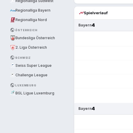
Regionalliga Südwest
Regionalliga Bayern
timeline
Spielverlauf
Regionalliga Nord
4
Bayern
PUBLIC
ÖSTERREICH
Bundesliga Österreich
2. Liga Österreich
PUBLIC
SCHWEIZ
Swiss Super League
Challenge League
PUBLIC
LUXEMBURG
BGL Ligue Luxemburg
4
Bayern