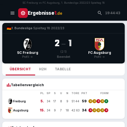
SC Freiburg vs FC Augsburg, 1. Bundesliga 2022/23 Spieltag 18
menu
search
sports_soccer
Ergebnisse
1
.de
19:44:43
1. Bundesliga
·
Spieltag 18
·
2022/23
2
1
–
(2:1)
SC Freiburg
FC Augsburg
Beendet
Profil →
Profil →
ÜBERSICHT
H2H
TABELLE
leaderboard
Tabellenvergleich
PL.
SP
S
U
N
TORE
PKT
FORM
5.
59
Freiburg
34
17
8
9
51:44
U
U
N
U
S
15.
34
Augsburg
34
9
7
18
42:63
N
U
U
U
N