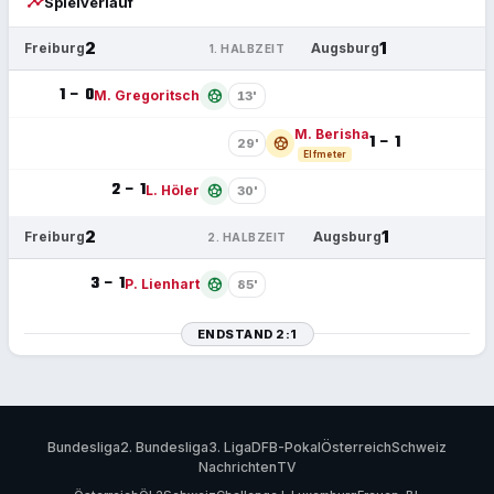
timeline
Spielverlauf
2
1
Freiburg
Augsburg
1. HALBZEIT
1 – 0
sports_soccer
M. Gregoritsch
13'
M. Berisha
1 – 1
sports_soccer
29'
Elfmeter
2 – 1
sports_soccer
L. Höler
30'
2
1
Freiburg
Augsburg
2. HALBZEIT
3 – 1
sports_soccer
P. Lienhart
85'
ENDSTAND 2:1
Bundesliga
2. Bundesliga
3. Liga
DFB-Pokal
Österreich
Schweiz
Nachrichten
TV