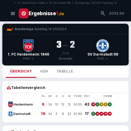
1. FC Heidenheim 1846 vs SV Darmstadt 98, 1. Bundesliga 2023/24 Spieltag 14
menu
search
sports_soccer
Ergebnisse
1
.de
20:51:44
1. Bundesliga
·
Spieltag 14
·
2023/24
3
2
–
(1:0)
1. FC Heidenheim 1846
SV Darmstadt 98
Beendet
Profil →
Profil →
ÜBERSICHT
H2H
TABELLE
leaderboard
Tabellenvergleich
PL.
SP
S
U
N
TORE
PKT
FORM
8.
42
Heidenheim
34
10
12
12
50:55
N
S
U
U
S
18.
17
Darmstadt
34
3
8
23
30:86
S
N
N
N
N