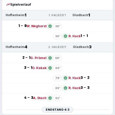
timeline
Spielverlauf
1
1
Hoffenheim
Gladbach
1. HALBZEIT
1 – 0
sports_soccer
W. Weghorst
36'
1 – 1
sports_soccer
R. Hack
39'
4
3
Hoffenheim
Gladbach
2. HALBZEIT
2 – 1
sports_soccer
G. Prömel
58'
3 – 1
sports_soccer
O. Kabak
66'
3 – 2
sports_soccer
R. Hack
78'
3 – 3
sports_soccer
R. Hack
89'
4 – 3
sports_soccer
A. Stach
91'
ENDSTAND 4:3