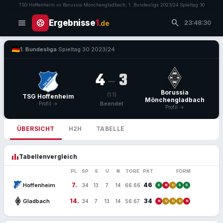
TSG Hoffenheim vs Borussia Mönchengladbach, 1. Bundesliga 2023/24 Spieltag 30
menu
search
sports_soccer
Ergebnisse
1
.de
23:48:30
1. Bundesliga
·
Spieltag 30
·
2023/24
4
3
–
Borussia
(1:1)
TSG Hoffenheim
Mönchengladbach
Beendet
Profil →
Profil →
ÜBERSICHT
H2H
TABELLE
leaderboard
Tabellenvergleich
PL.
SP
S
U
N
TORE
PKT
FORM
7.
46
Hoffenheim
34
13
7
14
66:66
S
N
U
S
S
14.
34
Gladbach
34
7
13
14
56:67
N
U
U
U
N