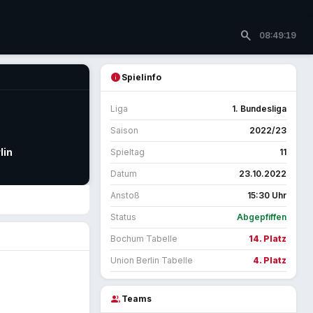
search
08:49:19
info
Spielinfo
Liga
1. Bundesliga
Saison
2022/23
lin
Spieltag
11
Datum
23.10.2022
Anstoß
15:30 Uhr
Status
Abgepfiffen
Bochum Tabelle
14. Platz
Union Berlin Tabelle
4. Platz
group
Teams