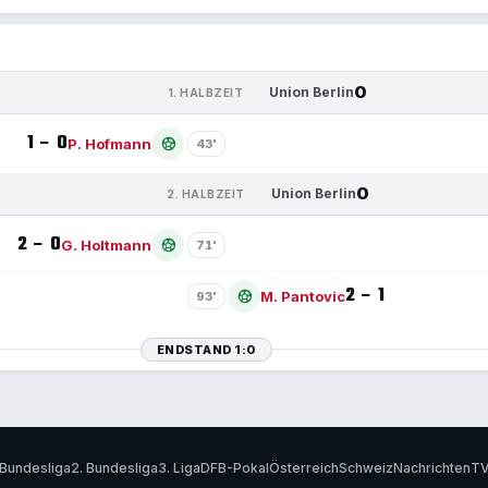
0
Union Berlin
1. HALBZEIT
1 – 0
sports_soccer
P. Hofmann
43'
0
Union Berlin
2. HALBZEIT
2 – 0
sports_soccer
G. Holtmann
71'
2 – 1
sports_soccer
M. Pantovic
93'
ENDSTAND 1:0
Bundesliga
2. Bundesliga
3. Liga
DFB-Pokal
Österreich
Schweiz
Nachrichten
T