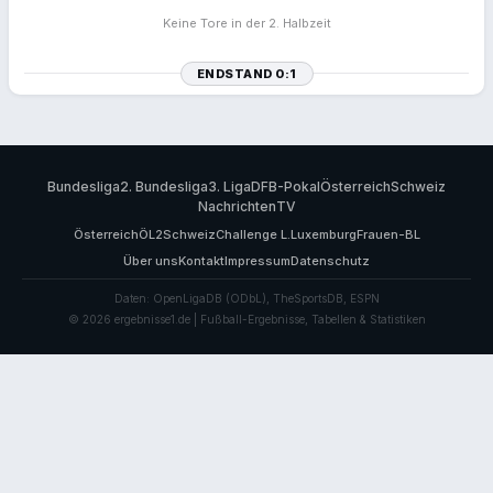
Keine Tore in der 2. Halbzeit
ENDSTAND 0:1
Bundesliga
2. Bundesliga
3. Liga
DFB-Pokal
Österreich
Schweiz
Nachrichten
TV
Österreich
ÖL2
Schweiz
Challenge L.
Luxemburg
Frauen-BL
Über uns
Kontakt
Impressum
Datenschutz
Daten: OpenLigaDB (ODbL), TheSportsDB, ESPN
© 2026 ergebnisse1.de | Fußball-Ergebnisse, Tabellen & Statistiken